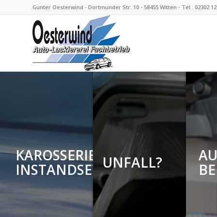
Gunter Oesterwind - Dortmunder Str. 10 - 58455 Witten - Tel.: 02302 1
KAROSSERIE-
AU
UNFALL?
INSTANDSETZUNG
B