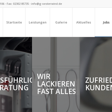
2106 - Fax: 02302 85735 - info@g-oesterwind.de
Startseite
Leistungen
Galerie
Aktuelles
Jobs
WIR
SFÜHRLICHE
ZUFRIE
LACKIEREN
ERATUNG
KUNDE
FAST ALLES