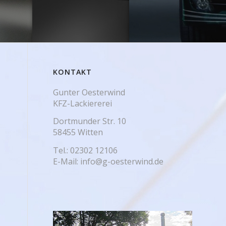
KONTAKT
Gunter Oesterwind
KFZ-Lackiererei
Dortmunder Str. 10
58455 Witten
Tel.: 02302 12106
E-Mail: info@g-oesterwind.de