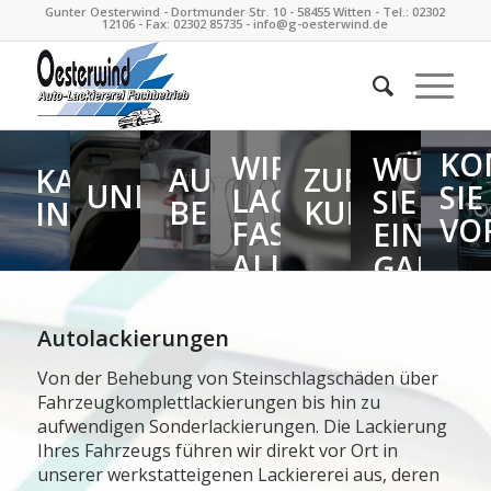
Gunter Oesterwind - Dortmunder Str. 10 - 58455 Witten - Tel.: 02302
12106 - Fax: 02302 85735 - info@g-oesterwind.de
KO
WIR
WÜNSC
AUSFÜHRLICHE
ZUFRIEDEN
KAROSSERIE-
UNFALL?
SIE
LACKIEREN
SIE SIC
BERATUNG
KUNDEN
INSTANDSETZUNG
VO
FAST
EINEN
ALLES
GANZ
NEUEN
ANSTRI
Autolackierungen
Von der Behebung von Steinschlagschäden über
Fahrzeugkomplettlackierungen bis hin zu
aufwendigen Sonderlackierungen. Die Lackierung
Ihres Fahrzeugs führen wir direkt vor Ort in
unserer werkstatteigenen Lackiererei aus, deren